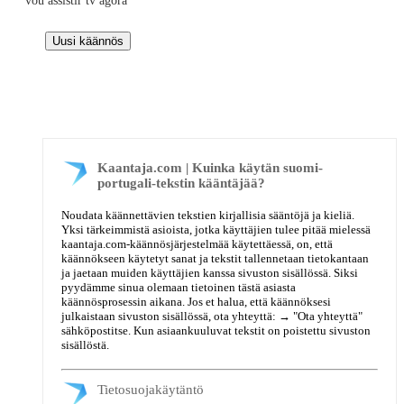
vou assistir tv agora
Kaantaja.com | Kuinka käytän suomi-
portugali-tekstin kääntäjää?
Noudata käännettävien tekstien kirjallisia sääntöjä ja kieliä.
Yksi tärkeimmistä asioista, jotka käyttäjien tulee pitää mielessä
kaantaja.com-käännösjärjestelmää käytettäessä, on, että
käännökseen käytetyt sanat ja tekstit tallennetaan tietokantaan
ja jaetaan muiden käyttäjien kanssa sivuston sisällössä. Siksi
pyydämme sinua olemaan tietoinen tästä asiasta
käännösprosessin aikana. Jos et halua, että käännöksesi
julkaistaan sivuston sisällössä, ota yhteyttä: →
"Ota yhteyttä"
sähköpostitse. Kun asiaankuuluvat tekstit on poistettu sivuston
sisällöstä.
Tietosuojakäytäntö